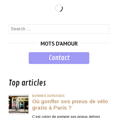
Search
SEA
for:
MOTS D’AMOUR
Contact
musique
Top articles