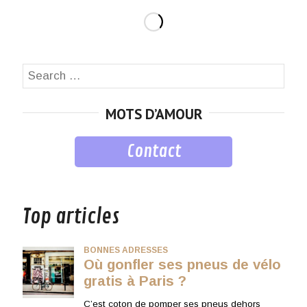
Search
SEA
for:
MOTS D’AMOUR
Contact
musique
Top articles