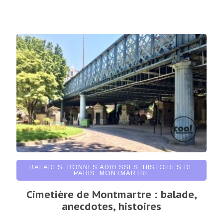
BALADES
,
BONNES ADRESSES
,
HISTOIRES DE
PARIS
,
MONTMARTRE
Cimetière de Montmartre : balade,
anecdotes, histoires