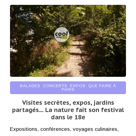
BALADES
,
CONCERTS
,
EXPOS
,
QUE FAIRE À
PARIS
Visites secrètes, expos, jardins
partagés… La nature fait son festival
dans le 18e
Expositions, conférences, voyages culinaires,