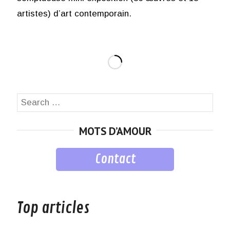
artistes) d’art contemporain.
Search
SEA
for:
MOTS D’AMOUR
Contact
musique
Top articles