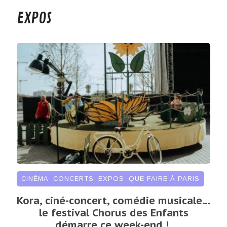
EXPOS
CINÉMA
,
CONCERTS
,
EXPOS
,
QUE FAIRE À PARIS
Kora, ciné-concert, comédie musicale…
le festival Chorus des Enfants
démarre ce week-end !