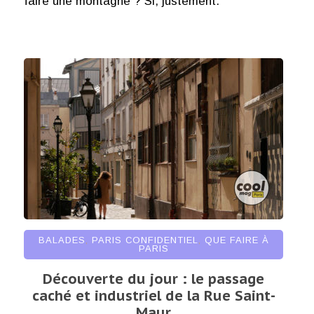
faire une montagne ? Si, justement.
BALADES
,
PARIS CONFIDENTIEL
,
QUE FAIRE À
PARIS
Découverte du jour : le passage
caché et industriel de la Rue Saint-
Maur