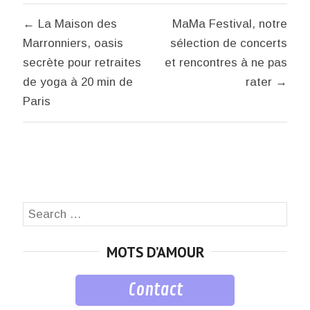
Navigation
← La Maison des
MaMa Festival, notre
de
Marronniers, oasis
sélection de concerts
l’article
secrète pour retraites
et rencontres à ne pas
de yoga à 20 min de
rater →
Paris
Search
SEA
for:
MOTS D’AMOUR
Contact