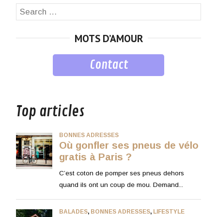
Search
SEA
for:
MOTS D’AMOUR
Contact
musique
Top articles