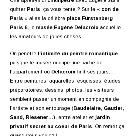
Une après-midi
champêtre
avec Eugène sans
quitter
Paris
, ça vous tente ? Sur le «
con de
Paris
» alias la célèbre
place Fürstenberg
Paris 6
, le
musée Eugène Delacroix
accueille
les amateurs de jolies choses.
On pénètre
l’intimité du peintre romantique
puisque le musée occupe une partie de
l’appartement où
Delacroix
finit ses jours…
Entre peintures, aquarelles, esquisses, études
préparatoires, dessins, photos, les visiteurs
semblent passer un moment en compagnie de
l’artiste et son entourage (
Baudelaire
,
Gautier
,
Sand
,
Riesener
…), entre atelier et
jardin
privatif secret au coeur de Paris
. On remet ça
quand vous voulez !