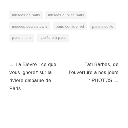
musées de paris
musées oubliés paris
musées secrets paris
paris confidentiel
paris insolite
paris secret
que faire à paris
Navigation
← La Bièvre : ce que
Tati Barbès, de
de
vous ignorez sur la
l’ouverture à nos jours
l’article
rivière disparue de
: PHOTOS →
Paris