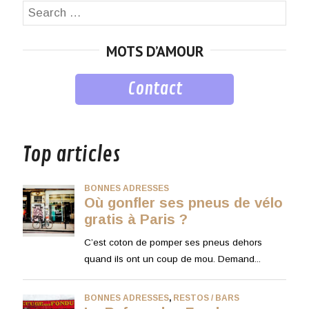
Search
SEA
for:
MOTS D’AMOUR
Contact
musique
Top articles