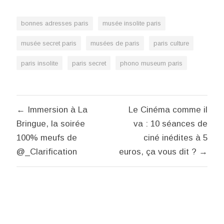
bonnes adresses paris
musée insolite paris
musée secret paris
musées de paris
paris culture
paris insolite
paris secret
phono museum paris
Navigation
← Immersion à La
Le Cinéma comme il
de
Bringue, la soirée
va : 10 séances de
l’article
100% meufs de
ciné inédites à 5
@_Clarification
euros, ça vous dit ? →