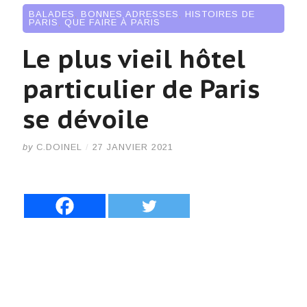
BALADES
,
BONNES ADRESSES
,
HISTOIRES DE
PARIS
,
QUE FAIRE À PARIS
Le plus vieil hôtel
particulier de Paris
se dévoile
by
C.DOINEL
/
27 JANVIER 2021