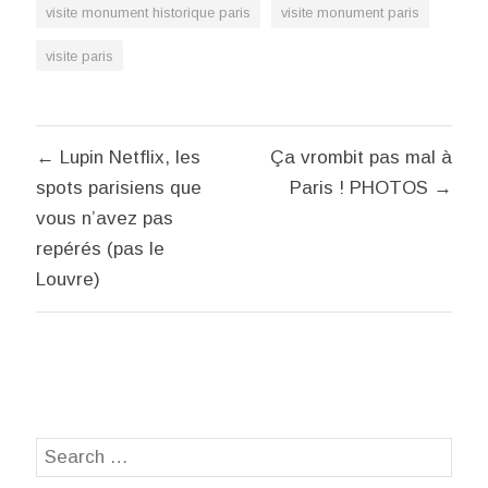
visite monument historique paris
visite monument paris
visite paris
Navigation
← Lupin Netflix, les
Ça vrombit pas mal à
de
spots parisiens que
Paris ! PHOTOS →
l’article
vous n’avez pas
repérés (pas le
Louvre)
Search
SEA
for: