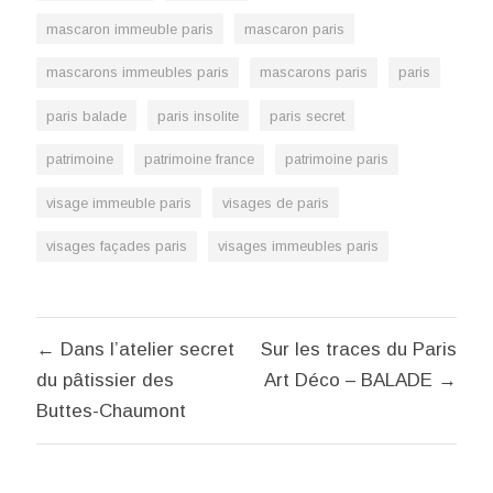
mascaron immeuble paris
mascaron paris
mascarons immeubles paris
mascarons paris
paris
paris balade
paris insolite
paris secret
patrimoine
patrimoine france
patrimoine paris
visage immeuble paris
visages de paris
visages façades paris
visages immeubles paris
Navigation
← Dans l’atelier secret
Sur les traces du Paris
de
du pâtissier des
Art Déco – BALADE →
l’article
Buttes-Chaumont