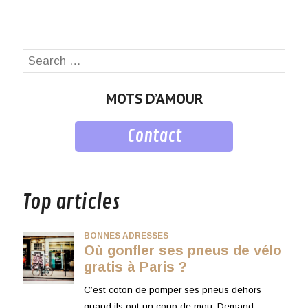
Search
SEA
for:
MOTS D’AMOUR
Contact
musique
Top articles