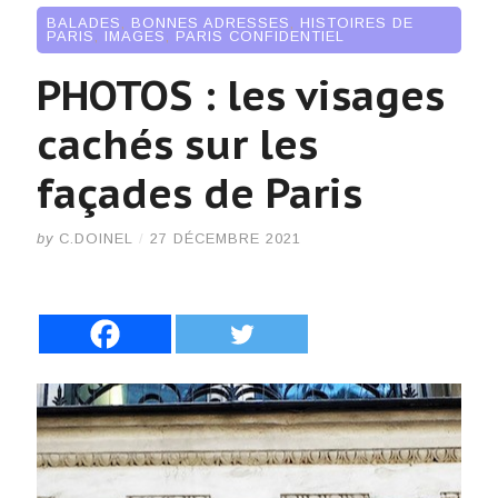
BALADES
,
BONNES ADRESSES
,
HISTOIRES DE
PARIS
,
IMAGES
,
PARIS CONFIDENTIEL
PHOTOS : les visages
cachés sur les
façades de Paris
by
C.DOINEL
/
27 DÉCEMBRE 2021