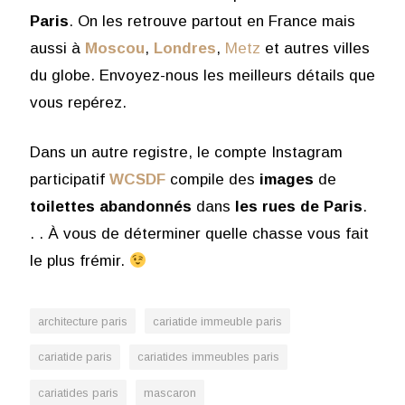
Paris
. On les retrouve partout en France mais
aussi à
Moscou
,
Londres
,
Metz
et autres villes
du globe. Envoyez-nous les meilleurs détails que
vous repérez.
Dans un autre registre, le compte Instagram
participatif
WCSDF
compile des
images
de
toilettes
abandonnés
dans
les rues de Paris
.
. . À vous de déterminer quelle chasse vous fait
le plus frémir.
architecture paris
cariatide immeuble paris
cariatide paris
cariatides immeubles paris
cariatides paris
mascaron