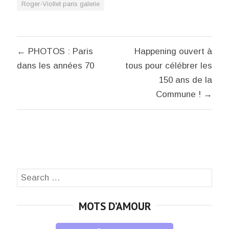
Roger-Viollet paris galerie
Navigation
← PHOTOS : Paris
Happening ouvert à
de
dans les années 70
tous pour célébrer les
l’article
150 ans de la
Commune ! →
Search
SEA
for:
MOTS D’AMOUR