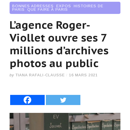
BONNES ADRESSES
,
EXPOS
,
HISTOIRES DE
PARIS
,
QUE FAIRE À PARIS
L’agence Roger-
Viollet ouvre ses 7
millions d’archives
photos au public
by
TIANA RAFALI-CLAUSSE
/
16 MARS 2021