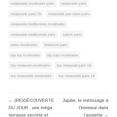
restaurants montmartre paris
restaurants paris
restaurants paris 18
restaurants pas chers paris
restaurants traditionnels montmartre
restaurants traditionnels paris
sabich paris
tartus montmartre
tentazioni paris
top bar montmartre
top bars montmartre
top restaurant montmartre
top restaurant paris 18
top restaurants montmartre
top restaurants paris 18
Navigation
← (RE)DÉCOUVERTE
Jujube, le métissage à
de
DU JOUR : une méga
l’honneur dans
l’article
terrasse secrète et
l’assiette →