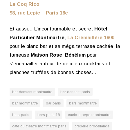
Le Coq Rico
98, rue Lepic – Paris 18e
Et aussi… L’incontournable et secret
Hôtel
Particulier Montmartre
,
La Crémaillère 1900
pour le piano bar et sa méga terrasse cachée, la
fameuse
Maison Rose
,
Bénélum
pour
s’encanailler autour de délicieux cocktails et
planches truffées de bonnes choses…
bar dansant montmartre
bar dansant paris
bar montmartre
bar paris
bars montmartre
bars paris
bars paris 18
cacio e pepe montmartre
café du théâtre montmartre paris
crêperie brocéliande