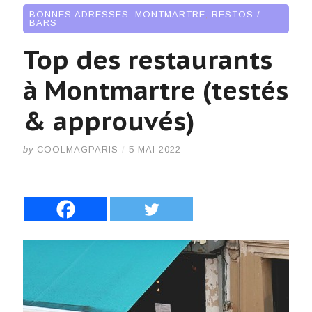
BONNES ADRESSES
,
MONTMARTRE
,
RESTOS /
BARS
Top des restaurants
à Montmartre (testés
& approuvés)
by
COOLMAGPARIS
/
5 MAI 2022