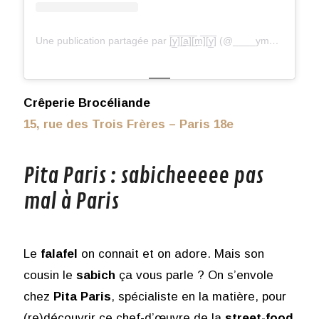
Une publication partagée par [̲̅y̲̅][̲̅a̲̅][̲̅m̲̅][̲̅y̲̅] (@____ymaymi____)
Crêperie Brocéliande
15, rue des Trois Frères – Paris 18e
Pita Paris : sabicheeeee pas
mal à Paris
Le
falafel
on connait et on adore. Mais son
cousin le
sabich
ça vous parle ? On s’envole
chez
Pita Paris
, spécialiste en la matière, pour
(re)découvrir ce chef-d’œuvre de la
street-food