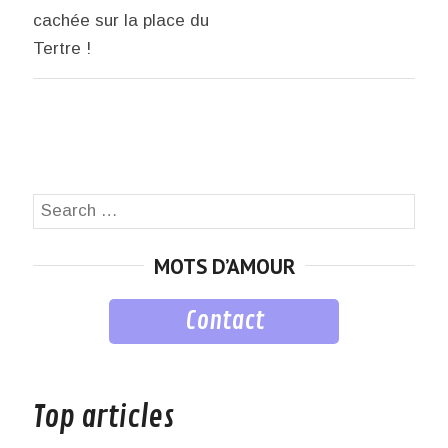
cachée sur la place du
Tertre !
Search
SEA
for:
MOTS D’AMOUR
Contact
musique
Top articles