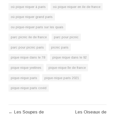
où pique niquer à paris
où pique niquer en ile de france
où pique niquer grand paris
ou pique-niquer paris sur les quais
parc picnic ile de france
parc pour picnic
parc pour picnic paris
picnic paris
pique nique dans le 78
pique nique dans le 92
pique nique yvelines
pique-nique île de france
pique-nique paris
pique-nique paris 2021
pique-nique paris covid
Navigation
← Les Soupes de
Les Oiseaux de