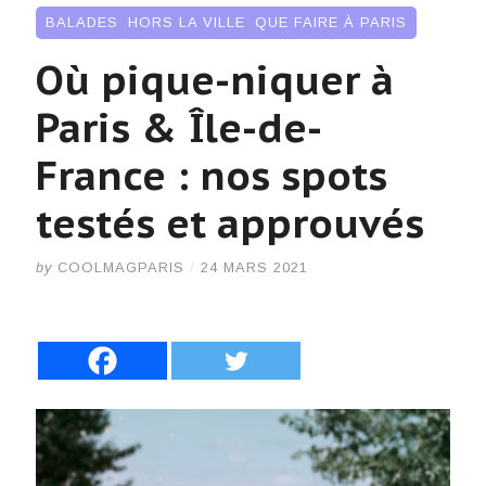
BALADES
,
HORS LA VILLE
,
QUE FAIRE À PARIS
Où pique-niquer à
Paris & Île-de-
France : nos spots
testés et approuvés
by
COOLMAGPARIS
/
24 MARS 2021