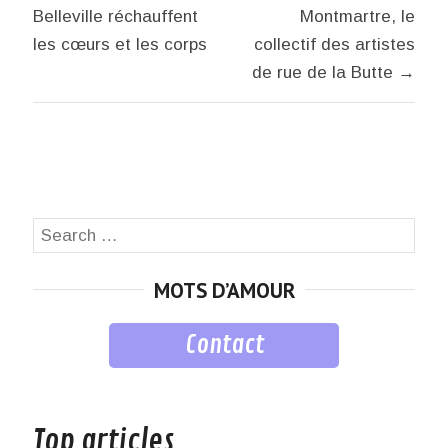
de
Belleville réchauffent
Montmartre, le
l’article
les cœurs et les corps
collectif des artistes
de rue de la Butte →
Search
SEA
for:
MOTS D’AMOUR
Contact
musique
Top articles