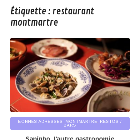
Étiquette :
restaurant
montmartre
BONNES ADRESSES
,
MONTMARTRE
,
RESTOS /
BARS
Sapinho, l’autre gastronomie