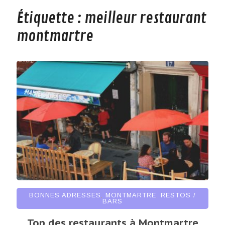
Étiquette :
meilleur restaurant
montmartre
BONNES ADRESSES
,
MONTMARTRE
,
RESTOS /
BARS
Top des restaurants à Montmartre