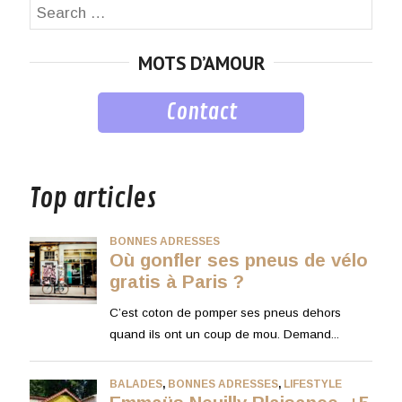
Search
SEA
for:
MOTS D’AMOUR
Contact
musique
Top articles