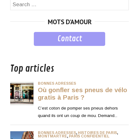
Search
SEA
for:
MOTS D’AMOUR
Contact
musique
Top articles