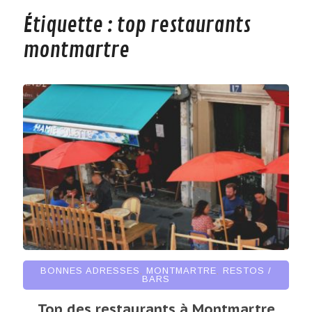
Étiquette :
top restaurants
montmartre
BONNES ADRESSES
,
MONTMARTRE
,
RESTOS /
BARS
Top des restaurants à Montmartre