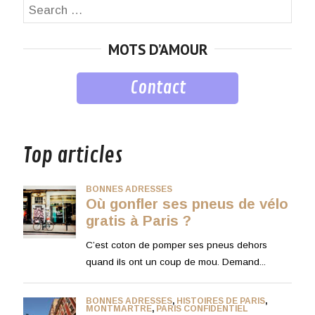
Search
SEA
for:
MOTS D’AMOUR
Contact
musique
Top articles