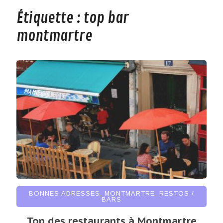
Étiquette :
top bar
montmartre
BONNES ADRESSES
,
MONTMARTRE
,
RESTOS /
BARS
Top des restaurants à Montmartre