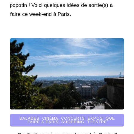
popotin ! Voici quelques idées de sortie(s) à
faire ce week-end à Paris.
BALADES
,
CINÉMA
,
CONCERTS
,
EXPOS
,
QUE
FAIRE À PARIS
,
SHOPPING
,
THÉÂTRE