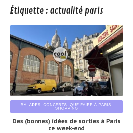
Étiquette :
actualité paris
BALADES
,
CONCERTS
,
QUE FAIRE À PARIS
,
SHOPPING
Des (bonnes) idées de sorties à Paris
ce week-end