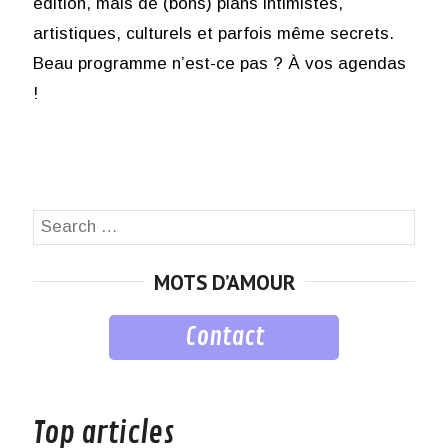
édition, mais de (bons) plans intimistes,
artistiques, culturels et parfois même secrets.
Beau programme n’est-ce pas ? À vos agendas
!
Search
SEA
for:
MOTS D’AMOUR
Contact
musique
Top articles