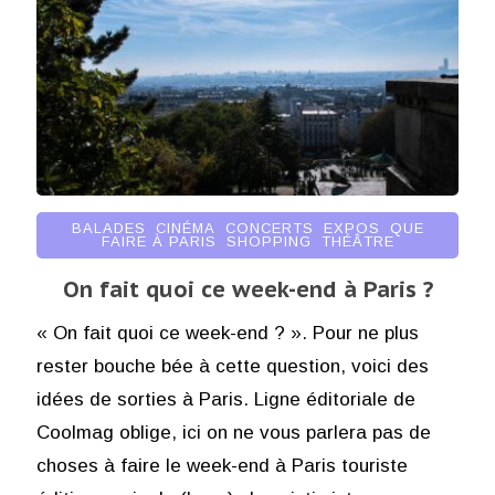
BALADES
,
CINÉMA
,
CONCERTS
,
EXPOS
,
QUE
FAIRE À PARIS
,
SHOPPING
,
THÉÂTRE
On fait quoi ce week-end à Paris ?
« On fait quoi ce week-end ? ». Pour ne plus
rester bouche bée à cette question, voici des
idées de sorties à Paris. Ligne éditoriale de
Coolmag oblige, ici on ne vous parlera pas de
choses à faire le week-end à Paris touriste