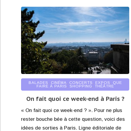
BALADES
,
CINÉMA
,
CONCERTS
,
EXPOS
,
QUE
FAIRE À PARIS
,
SHOPPING
,
THÉÂTRE
On fait quoi ce week-end à Paris ?
« On fait quoi ce week-end ? ». Pour ne plus
rester bouche bée à cette question, voici des
idées de sorties à Paris. Ligne éditoriale de