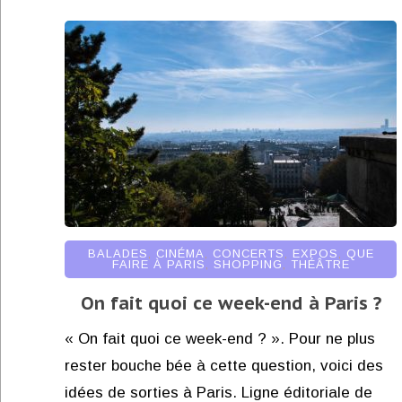
BALADES
,
CINÉMA
,
CONCERTS
,
EXPOS
,
QUE
FAIRE À PARIS
,
SHOPPING
,
THÉÂTRE
On fait quoi ce week-end à Paris ?
« On fait quoi ce week-end ? ». Pour ne plus
rester bouche bée à cette question, voici des
idées de sorties à Paris. Ligne éditoriale de