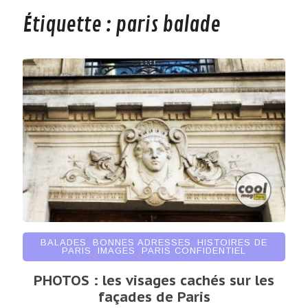
Étiquette :
paris balade
BALADES
,
BONNES ADRESSES
,
HISTOIRES DE
PARIS
,
IMAGES
,
PARIS CONFIDENTIEL
PHOTOS : les visages cachés sur les
façades de Paris