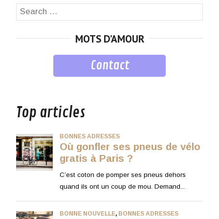
Search
SEA
for:
MOTS D’AMOUR
Contact
musique
Top articles