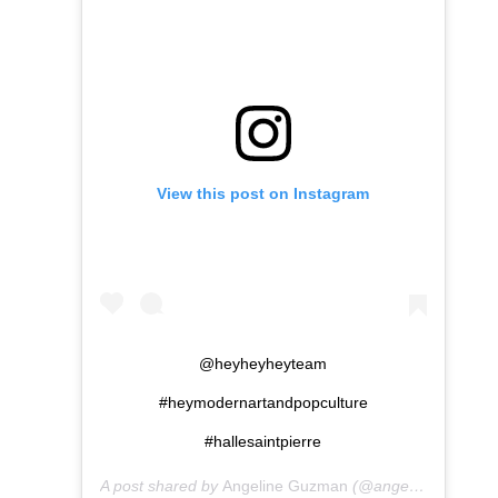
View this post on Instagram
@heyheyheyteam
#heymodernartandpopculture
#hallesaintpierre
A post shared by
Angeline Guzman
(@angelinegzmn) on