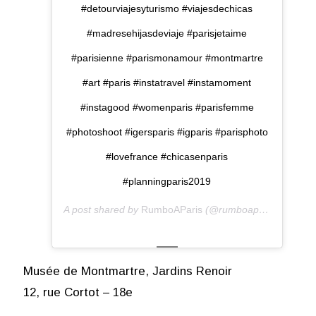
#detourviajesyturismo #viajesdechicas
#madresehijasdeviaje #parisjetaime
#parisienne #parismonamour #montmartre
#art #paris #instatravel #instamoment
#instagood #womenparis #parisfemme
#photoshoot #igersparis #igparis #parisphoto
#lovefrance #chicasenparis
#planningparis2019
A post shared by
RumboAParis
(@rumboaparis) on
Mar 
Musée de Montmartre, Jardins Renoir
12, rue Cortot – 18e