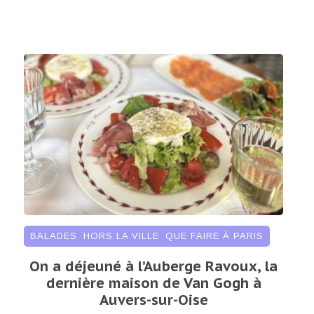
BALADES
,
HORS LA VILLE
,
QUE FAIRE À PARIS
On a déjeuné à l’Auberge Ravoux, la
dernière maison de Van Gogh à
Auvers-sur-Oise