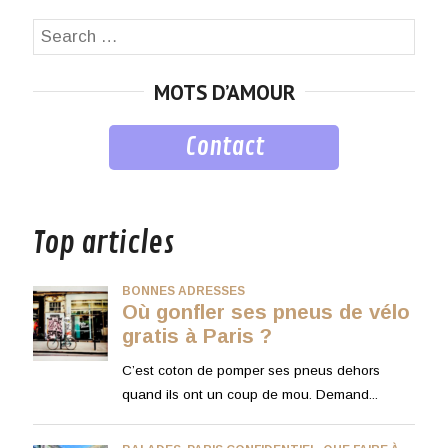
Search
SEA
for:
MOTS D’AMOUR
Contact
musique
Top articles