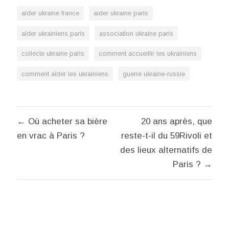
aider ukraine france
aider ukraine paris
aider ukrainiens paris
association ukraine paris
collecte ukraine paris
comment accueillir les ukrainiens
comment aider les ukrainiens
guerre ukraine-russie
Navigation
← Où acheter sa bière
20 ans après, que
de
en vrac à Paris ?
reste-t-il du 59Rivoli et
l’article
des lieux alternatifs de
Paris ? →