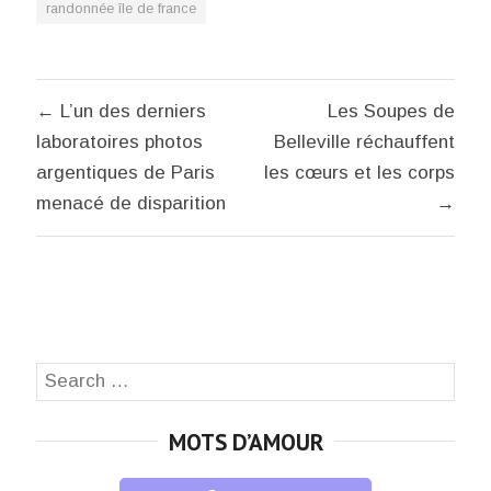
randonnée île de france
Navigation
← L’un des derniers
Les Soupes de
de
laboratoires photos
Belleville réchauffent
l’article
argentiques de Paris
les cœurs et les corps
menacé de disparition
→
Search
SEA
for:
MOTS D’AMOUR