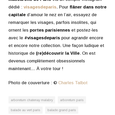
dédié :
visagesdeparis
. Pour
flâner dans notre
capitale
d’amour le nez en l’air, essayez de
remarquer les visages, parfois insolites, qui
ornent les
portes parisiennes
et postez-les
avec le
#visagesdeparis
pour agrandir encore
et encore notre collection. Une façon ludique et
historique de
(re)découvrir la Ville
. On est
devenus complètement obsessionnels
maintenant… À votre tour !
Photo de couverture : ©
Charles Talbot
arboretum chatenay malabry
arboretum paris
balade au vert paris
balade grand paris