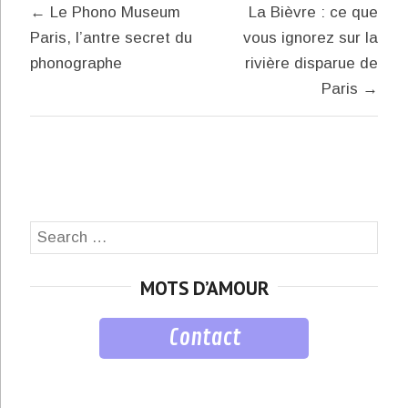
Navigation
← Le Phono Museum
La Bièvre : ce que
de
Paris, l’antre secret du
vous ignorez sur la
l’article
phonographe
rivière disparue de
Paris →
Search
SEA
for:
MOTS D’AMOUR
Contact
musique