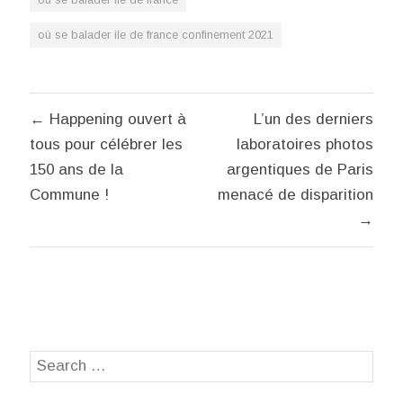
où se balader ile de france confinement 2021
Navigation
← Happening ouvert à
L’un des derniers
de
tous pour célébrer les
laboratoires photos
l’article
150 ans de la
argentiques de Paris
Commune !
menacé de disparition
→
Search
SEA
for: