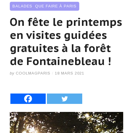
BALADES
,
QUE FAIRE À PARIS
On fête le printemps
en visites guidées
gratuites à la forêt
de Fontainebleau !
by
COOLMAGPARIS
/
18 MARS 2021