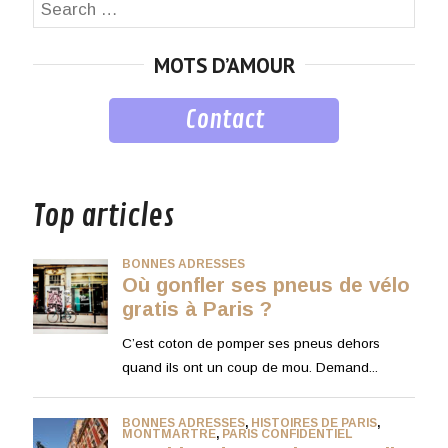
Search
SEA
for:
MOTS D’AMOUR
Contact
musique
Top articles