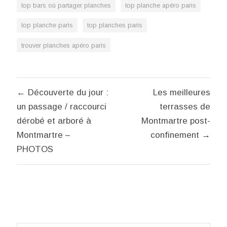
top bars où partager planches
top planche apéro paris
top planche paris
top planches paris
trouver planches apéro paris
Navigation
← Découverte du jour :
Les meilleures
de
un passage / raccourci
terrasses de
l’article
dérobé et arboré à
Montmartre post-
Montmartre –
confinement →
PHOTOS