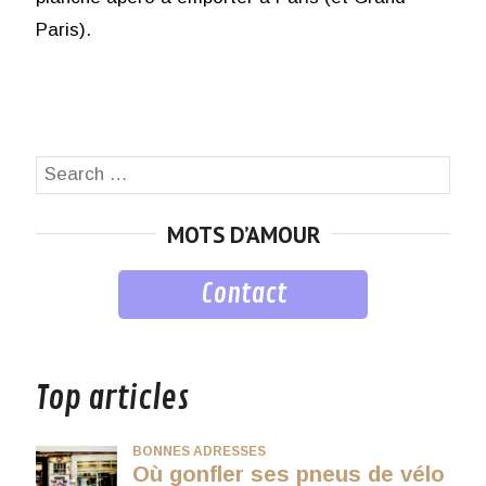
Paris).
Search
SEA
for:
MOTS D’AMOUR
Contact
musique
Top articles