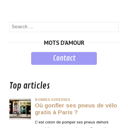
Search
SEA
for:
MOTS D’AMOUR
Contact
musique
Top articles