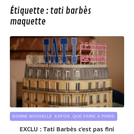
Étiquette :
tati barbès
maquette
BONNE NOUVELLE
,
EXPOS
,
QUE FAIRE À PARIS
EXCLU : Tati Barbès c’est pas fini