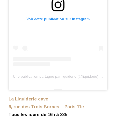
Voir cette publication sur Instagram
Une publication partagée par liquiderie (@liquiderie)
le
14 Juil
La Liquiderie cave
9, rue des Trois Bornes – Paris 11e
Tous les jours de 16h à 23h