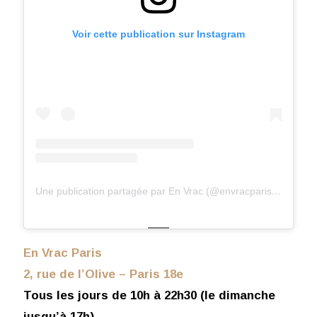
Voir cette publication sur Instagram
Une publication partagée par En Vrac (@envracparis)
le
21 Ma
En Vrac Paris
2, rue de l’Olive – Paris 18e
Tous les jours de 10h à 22h30 (le dimanche
jusqu’à 17h)