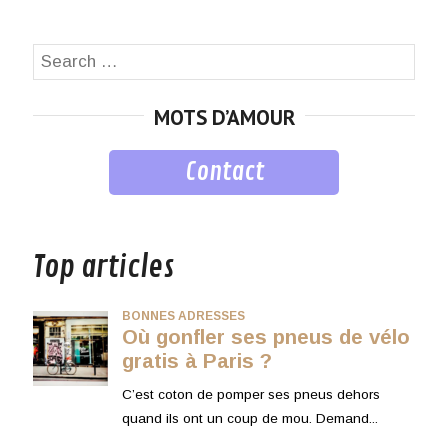
Search
SEA
for:
MOTS D’AMOUR
Contact
musique
Top articles