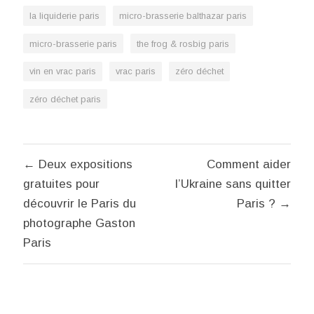
la liquiderie paris
micro-brasserie balthazar paris
micro-brasserie paris
the frog & rosbig paris
vin en vrac paris
vrac paris
zéro déchet
zéro déchet paris
Navigation
← Deux expositions
Comment aider
de
gratuites pour
l’Ukraine sans quitter
l’article
découvrir le Paris du
Paris ? →
photographe Gaston
Paris