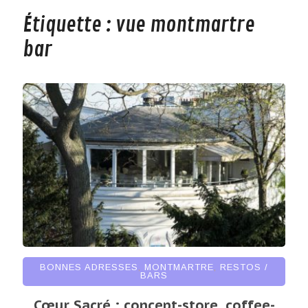
Étiquette :
vue montmartre
bar
BONNES ADRESSES
,
MONTMARTRE
,
RESTOS /
BARS
Cœur Sacré : concept-store, coffee-