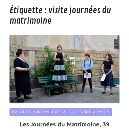
Étiquette :
visite journées du
matrimoine
BALADES
,
CINÉMA
,
EXPOS
,
QUE FAIRE À PARIS
Les Journées du Matrimoine, 39