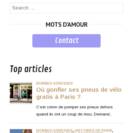
Search
SEA
for:
MOTS D’AMOUR
Contact
musique
Top articles