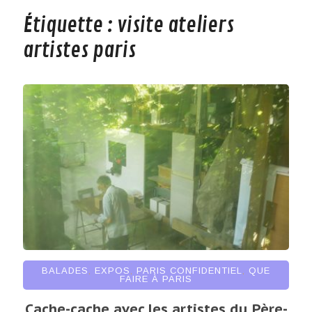
Étiquette :
visite ateliers
artistes paris
BALADES
,
EXPOS
,
PARIS CONFIDENTIEL
,
QUE
FAIRE À PARIS
Cache-cache avec les artistes du Père-