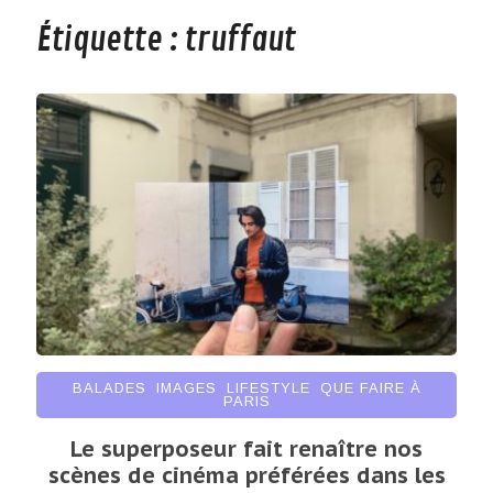
Étiquette :
truffaut
BALADES
,
IMAGES
,
LIFESTYLE
,
QUE FAIRE À
PARIS
Le superposeur fait renaître nos
scènes de cinéma préférées dans les