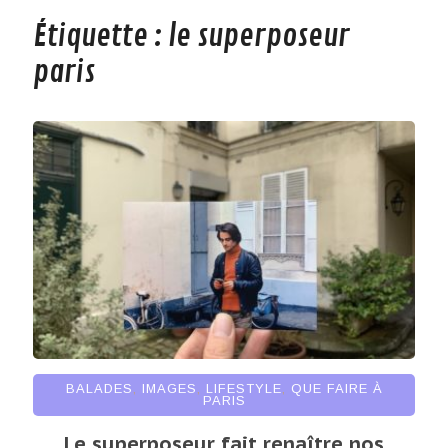
Étiquette :
le superposeur
paris
BALADES
,
IMAGES
,
LIFESTYLE
,
QUE FAIRE À
PARIS
Le superposeur fait renaître nos