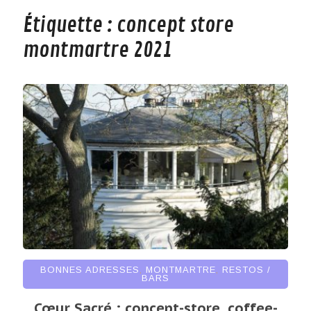
Étiquette :
concept store
montmartre 2021
BONNES ADRESSES
,
MONTMARTRE
,
RESTOS /
BARS
Cœur Sacré : concept-store, coffee-