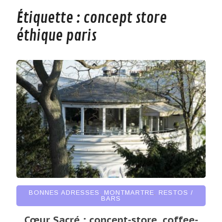
Étiquette :
concept store
éthique paris
BONNES ADRESSES
,
MONTMARTRE
,
RESTOS /
BARS
Cœur Sacré : concept-store, coffee-