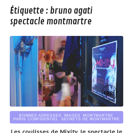
Étiquette :
bruno agati
spectacle montmartre
BONNES ADRESSES
,
IMAGES
,
MONTMARTRE
,
PARIS CONFIDENTIEL
,
SECRETS DE MONTMARTRE
Les coulisses de Mixity, le spectacle le