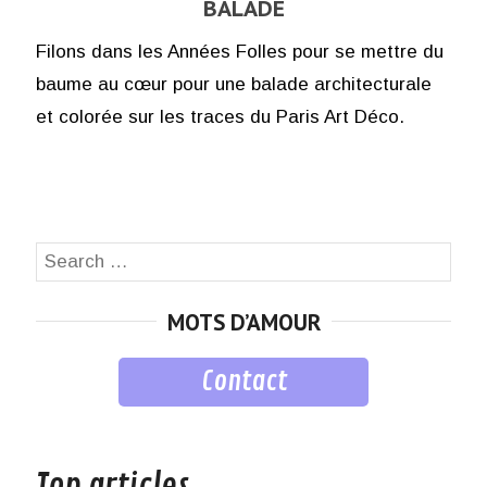
BALADE
Filons dans les Années Folles pour se mettre du
baume au cœur pour une balade architecturale
et colorée sur les traces du Paris Art Déco.
Search
SEA
for:
MOTS D’AMOUR
Contact
musique
Top articles