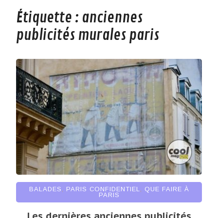
Étiquette :
anciennes
publicités murales paris
BALADES
,
PARIS CONFIDENTIEL
,
QUE FAIRE À
PARIS
Les dernières anciennes publicités