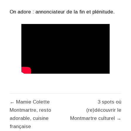
On adore : annonciateur de la fin et plénitude.
Navigation
← Mamie Colette
3 spots où
de
Montmartre, resto
(re)découvrir le
l’article
adorable, cuisine
Montmartre culturel →
française