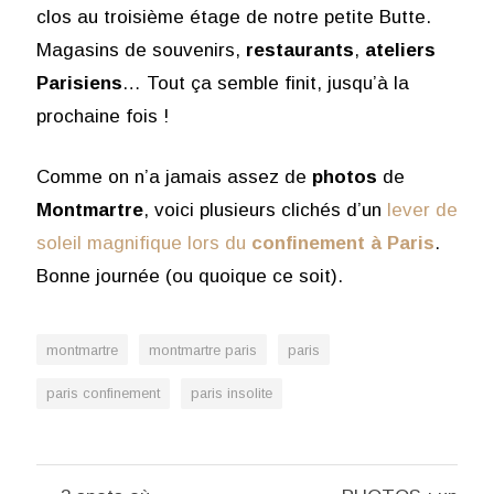
clos au troisième étage de notre petite Butte.
Magasins de souvenirs,
restaurants
,
ateliers
Parisiens
… Tout ça semble finit, jusqu’à la
prochaine fois !
Comme on n’a jamais assez de
photos
de
Montmartre
, voici plusieurs clichés d’un
lever de
soleil magnifique lors du
confinement à Paris
.
Bonne journée (ou quoique ce soit).
montmartre
montmartre paris
paris
paris confinement
paris insolite
Navigation