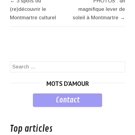
← 3 spots où
PHOTOS : un
de
(re)découvrir le
magnifique lever de
l’article
Montmartre culturel
soleil à Montmartre →
Search
SEA
for:
MOTS D’AMOUR
Contact
musique
Top articles