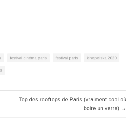
s
festival cinéma paris
festival paris
kinopolska 2020
is
Top des rooftops de Paris (vraiment cool où
boire un verre) →