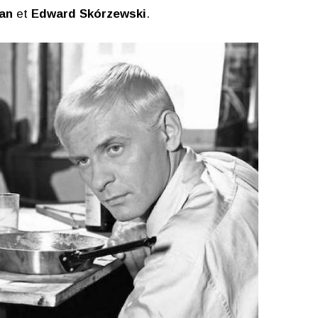
an
et
Edward Skórzewski
.