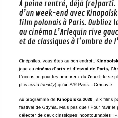
À peine rentré, déjà (re)parti.
d’un week-end avec Kinopolska,
film polonais à Paris. Oubliez 
au cinéma L’Arlequin rive gauc
et de classiques à l’ombre de l
Cinéphiles, vous êtes au bon endroit.
Kinopols
joue au
cinéma d’arts et d’essai de Paris, l’A
L’occasion pour les amoureux du
7e art
de se p
plus
covid friendly
) qu’un A/R Paris – Cracovie.
Au programme de
Kinopolska 2020
, six films 
festival de Gdynia. Mais pas que ! Pour ravir le
délecter de deux classiques incontournables : 