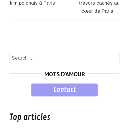
l’article
film polonais à Paris
trésors cachés au
cœur de Paris →
Search
SEA
for:
MOTS D’AMOUR
Contact
musique
Top articles