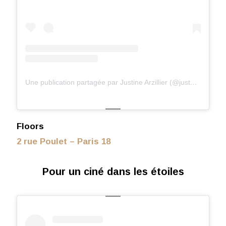
Une publication partagée par Justine Arzillier (@just_arz)
le
26
Floors
2 rue Poulet – Paris 18
Pour un ciné dans les étoiles