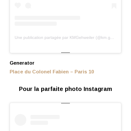
Une publication partagée par KMGehweiler (@km.gehweiler)
l
Generator
Place du Colonel Fabien – Paris 10
Pour la parfaite photo Instagram