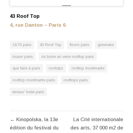
43 Roof Top
4, rue Danton – Paris 6
18.75 paris
43 Roof Top
floors paris
generator
louxor paris
où boire un verre rooftop paris
que faire à paris
roofotps
rooftop montmartre
rooftop montmartre paris
rooftops paris
terrass' hotel paris
Navigation
← Kinopolska, la 13e
La Cité internationale
de
édition du festival du
des arts, 37 000 m2 de