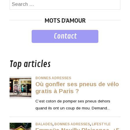
Search
SEA
for:
MOTS D’AMOUR
Contact
musique
Top articles