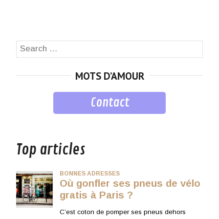
Search
SEA
for:
MOTS D’AMOUR
Contact
musique
Top articles