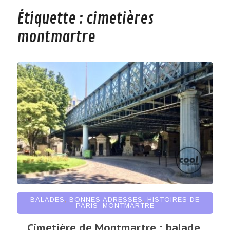
Étiquette :
cimetières
montmartre
BALADES
,
BONNES ADRESSES
,
HISTOIRES DE
PARIS
,
MONTMARTRE
Cimetière de Montmartre : balade,